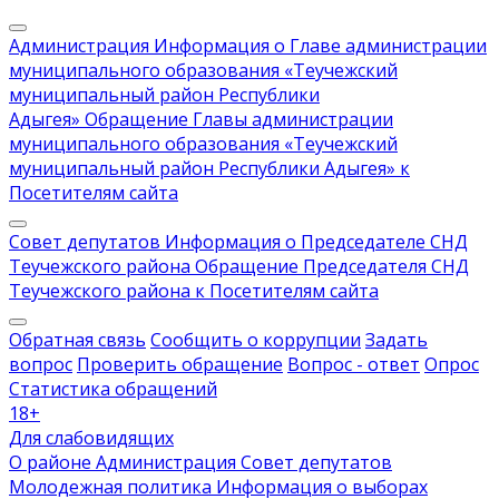
Администрация
Информация о Главе администрации
муниципального образования «Теучежский
муниципальный район Республики
Адыгея»
Обращение Главы администрации
муниципального образования «Теучежский
муниципальный район Республики Адыгея» к
Посетителям сайта
Совет депутатов
Информация о Председателе СНД
Теучежского района
Обращение Председателя СНД
Теучежского района к Посетителям сайта
Обратная связь
Сообщить о коррупции
Задать
вопрос
Проверить обращение
Вопрос - ответ
Опрос
Статистика обращений
18
+
Для слабовидящих
О районе
Администрация
Совет депутатов
Молодежная политика
Информация о выборах