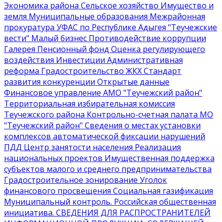
Экономика района
Сельское хозяйство
Имущество и
земля
Муниципальные образования
Межрайонная
прокуратура
УФАС по Республике Адыгея
"Теучежские
вести"
Малый бизнес
Противодействие коррупции
Галерея
Пенсионный фонд
Оценка регулирующего
воздействия
Инвестиции
Административная
реформа
Градостроительство
ЖКХ
Стандарт
развития конкуренции
Открытые данные
Финансовое управление АМО "Теучежский район"
Территориальная избирательная комиссия
Теучежского района
Контрольно-счетная палата МО
"Теучежский район"
Сведения о местах установки
комплексов автоматической фиксации нарушений
ПДД
Центр занятости населения
Реализация
национальных проектов
Имущественная поддержка
субъектов малого и среднего предпринимательства
Градостроительное зонирование
Уголок
финансового просвещения
Социальная газификация
Муниципальный контроль
. Российская общественная
инициатива
. СВЕДЕНИЯ ДЛЯ РАСПРОСТРАНИТЕЛЕЙ