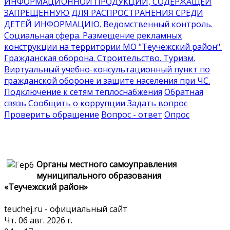
ИНФОРМАЦИОННОЙ ПРОДУКЦИИ, СОДЕРЖАЩЕЙ
ЗАПРЕЩЕННУЮ ДЛЯ РАСПРОСТРАНЕНИЯ СРЕДИ
ДЕТЕЙ ИНФОРМАЦИЮ
. Ведомственный контроль
.
Социальная сфера
. Размещение рекламных
конструкции на территории МО "Теучежский район"
.
Гражданская оборона
. Строительство
. Туризм
.
Виртуальный учебно-консультационный пункт по
гражданской обороне и защите населения при ЧС
.
Подключение к сетям теплоснабжения
Обратная
связь
Сообщить о коррупции
Задать вопрос
Проверить обращение
Вопрос - ответ
Опрос
Органы местного самоуправления
муниципального образования
«Теучежский район»
teuchej.ru - официальный сайт
Чт. 06 авг. 2026 г.