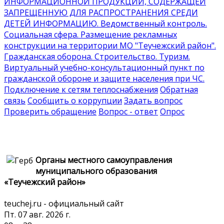
ИНФОРМАЦИОННОЙ ПРОДУКЦИИ, СОДЕРЖАЩЕЙ
ЗАПРЕЩЕННУЮ ДЛЯ РАСПРОСТРАНЕНИЯ СРЕДИ
ДЕТЕЙ ИНФОРМАЦИЮ
. Ведомственный контроль
.
Социальная сфера
. Размещение рекламных
конструкции на территории МО "Теучежский район"
.
Гражданская оборона
. Строительство
. Туризм
.
Виртуальный учебно-консультационный пункт по
гражданской обороне и защите населения при ЧС
.
Подключение к сетям теплоснабжения
Обратная
связь
Сообщить о коррупции
Задать вопрос
Проверить обращение
Вопрос - ответ
Опрос
Органы местного самоуправления
муниципального образования
«Теучежский район»
teuchej.ru - официальный сайт
Пт. 07 авг. 2026 г.