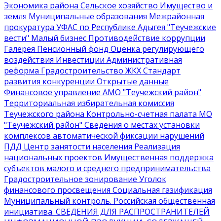
Экономика района
Сельское хозяйство
Имущество и
земля
Муниципальные образования
Межрайонная
прокуратура
УФАС по Республике Адыгея
"Теучежские
вести"
Малый бизнес
Противодействие коррупции
Галерея
Пенсионный фонд
Оценка регулирующего
воздействия
Инвестиции
Административная
реформа
Градостроительство
ЖКХ
Стандарт
развития конкуренции
Открытые данные
Финансовое управление АМО "Теучежский район"
Территориальная избирательная комиссия
Теучежского района
Контрольно-счетная палата МО
"Теучежский район"
Сведения о местах установки
комплексов автоматической фиксации нарушений
ПДД
Центр занятости населения
Реализация
национальных проектов
Имущественная поддержка
субъектов малого и среднего предпринимательства
Градостроительное зонирование
Уголок
финансового просвещения
Социальная газификация
Муниципальный контроль
. Российская общественная
инициатива
. СВЕДЕНИЯ ДЛЯ РАСПРОСТРАНИТЕЛЕЙ