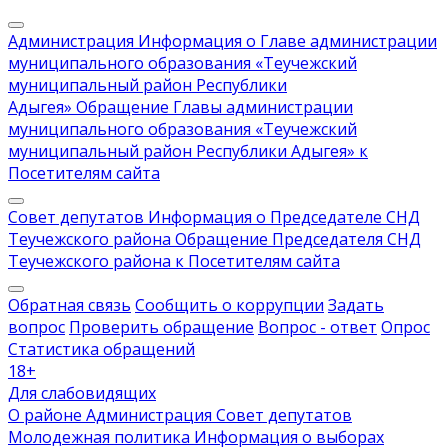
Администрация
Информация о Главе администрации
муниципального образования «Теучежский
муниципальный район Республики
Адыгея»
Обращение Главы администрации
муниципального образования «Теучежский
муниципальный район Республики Адыгея» к
Посетителям сайта
Совет депутатов
Информация о Председателе СНД
Теучежского района
Обращение Председателя СНД
Теучежского района к Посетителям сайта
Обратная связь
Сообщить о коррупции
Задать
вопрос
Проверить обращение
Вопрос - ответ
Опрос
Статистика обращений
18
+
Для слабовидящих
О районе
Администрация
Совет депутатов
Молодежная политика
Информация о выборах