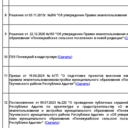
8
Решение от 03.11.2015г. №306 "Об утверждении Правил землепользования 
9
Решение от 22.12.2020 №193 "Об утверждении Правил землепользования 
образования '«Понежукайское сельское поселение» в новой редакции" (
С
10
ПЗЗ Понежукай в кадастровую (
Скачать
)
11
Приказ от 19.06.2024 №6-ГП "О подготовке проектов внесения и
правила землепользованияизастройки муниципального образования «По
Теучежского района Республики Адыгея" (
Скачать
)
12
Постановление от 09.07.2025 №220 "О проведении публичных слушани
Республики Адыгея по архитектуре и градостроительству «О 
землепользования и застройки муниципального образования «Пон
Теучежского муниципального района Республики Адыгея» и «Об утве
план муниципального образования «Понежукайское сельское пос
Республики Адыгея»" (
Скачать
)