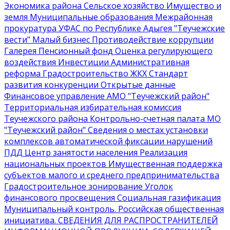
Экономика района
Сельское хозяйство
Имущество и
земля
Муниципальные образования
Межрайонная
прокуратура
УФАС по Республике Адыгея
"Теучежские
вести"
Малый бизнес
Противодействие коррупции
Галерея
Пенсионный фонд
Оценка регулирующего
воздействия
Инвестиции
Административная
реформа
Градостроительство
ЖКХ
Стандарт
развития конкуренции
Открытые данные
Финансовое управление АМО "Теучежский район"
Территориальная избирательная комиссия
Теучежского района
Контрольно-счетная палата МО
"Теучежский район"
Сведения о местах установки
комплексов автоматической фиксации нарушений
ПДД
Центр занятости населения
Реализация
национальных проектов
Имущественная поддержка
субъектов малого и среднего предпринимательства
Градостроительное зонирование
Уголок
финансового просвещения
Социальная газификация
Муниципальный контроль
. Российская общественная
инициатива
. СВЕДЕНИЯ ДЛЯ РАСПРОСТРАНИТЕЛЕЙ