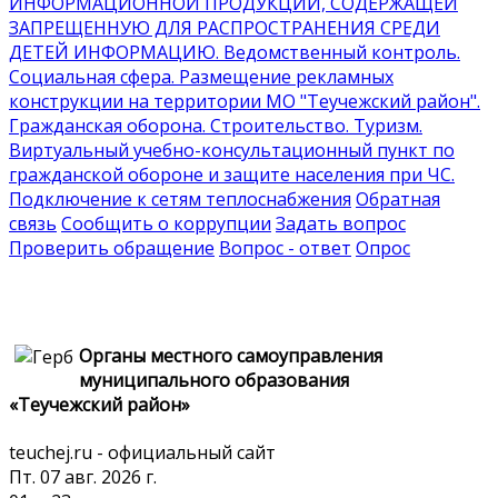
ИНФОРМАЦИОННОЙ ПРОДУКЦИИ, СОДЕРЖАЩЕЙ
ЗАПРЕЩЕННУЮ ДЛЯ РАСПРОСТРАНЕНИЯ СРЕДИ
ДЕТЕЙ ИНФОРМАЦИЮ
. Ведомственный контроль
.
Социальная сфера
. Размещение рекламных
конструкции на территории МО "Теучежский район"
.
Гражданская оборона
. Строительство
. Туризм
.
Виртуальный учебно-консультационный пункт по
гражданской обороне и защите населения при ЧС
.
Подключение к сетям теплоснабжения
Обратная
связь
Сообщить о коррупции
Задать вопрос
Проверить обращение
Вопрос - ответ
Опрос
Органы местного самоуправления
муниципального образования
«Теучежский район»
teuchej.ru - официальный сайт
Пт. 07 авг. 2026 г.