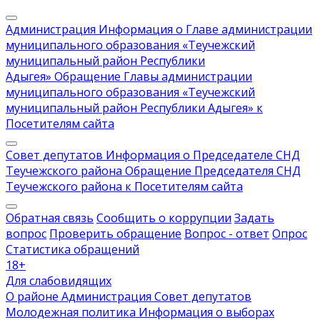
Администрация
Информация о Главе администрации
муниципального образования «Теучежский
муниципальный район Республики
Адыгея»
Обращение Главы администрации
муниципального образования «Теучежский
муниципальный район Республики Адыгея» к
Посетителям сайта
Совет депутатов
Информация о Председателе СНД
Теучежского района
Обращение Председателя СНД
Теучежского района к Посетителям сайта
Обратная связь
Сообщить о коррупции
Задать
вопрос
Проверить обращение
Вопрос - ответ
Опрос
Статистика обращений
18
+
Для слабовидящих
О районе
Администрация
Совет депутатов
Молодежная политика
Информация о выборах