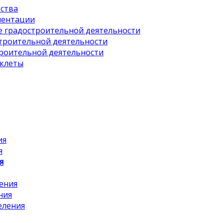
ства
ментации
е градостроительной деятельности
строительной деятельности
троительной деятельности
уклеты
ия
я
я
ения
ния
еления