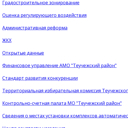
Градостроительное зонирование
Оценка регулирующего воздействия
Административная реформа
ЖКХ
Открытые данные
Финансовое управление АМО "Теучежский район"
Стандарт развития конкуренции
Территориальная избирательная комиссия Теучежско
Контрольно-счетная палата МО "Теучежский район"
Сведения о местах установки комплексов автоматич