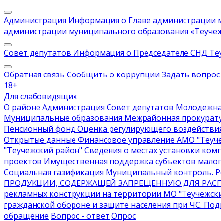
Администрация
Информация о Главе администрации м
администрации муниципального образования «Теучеж
Совет депутатов
Информация о Председателе СНД Те
Обратная связь
Сообщить о коррупции
Задать вопрос
18
+
Для слабовидящих
О районе
Администрация
Совет депутатов
Молодежна
Муниципальные образования
Межрайонная прокурат
Пенсионный фонд
Оценка регулирующего воздействи
Открытые данные
Финансовое управление АМО "Теуче
"Теучежский район"
Сведения о местах установки ком
проектов
Имущественная поддержка субъектов малог
Социальная газификация
Муниципальный контроль
. 
ПРОДУКЦИИ, СОДЕРЖАЩЕЙ ЗАПРЕЩЕННУЮ ДЛЯ РАС
рекламных конструкции на территории МО "Теучежск
гражданской обороне и защите населения при ЧС
. По
обращение
Вопрос - ответ
Опрос