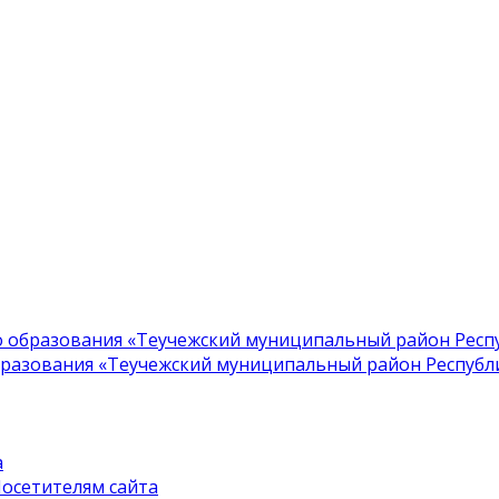
образования «Теучежский муниципальный район Респу
азования «Теучежский муниципальный район Республик
а
осетителям сайта