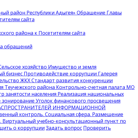
ый район Республики Адыгея»
Обращение Главы
тителям сайта
кого района к Посетителям сайта
ка обращений
ельское хозяйство
Имущество и земля
й бизнес
Противодействие коррупции
Галерея
ельство
ЖКХ
Стандарт развития конкуренции
я Теучежского района
Контрольно-счетная палата МО
р занятости населения
Реализация национальных
 зонирование
Уголок финансового просвещения
 РАСПРОСТРАНИТЕЛЕЙ ИНФОРМАЦИОННОЙ
твенный контроль
. Социальная сфера
. Размещение
м
. Виртуальный учебно-консультационный пункт по
щить о коррупции
Задать вопрос
Проверить