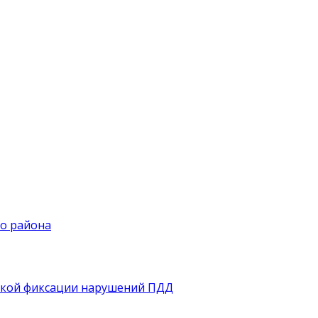
го района
еской фиксации нарушений ПДД