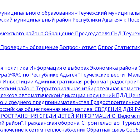
униципального образования «Теучежский муниципальн
ский муниципальный район Республики Адыгея» к Посе
учежского района
Обращение Председателя СНД Теучежс
Проверить обращение
Вопрос - ответ
Опрос
Статисти
я политика
Информация о выборах
Экономика района
С
ура
УФАС по Республике Адыгея
"Теучежские вести"
Малы
я
Инвестиции
Административная реформа
Градостроит
жский район"
Территориальная избирательная комисси
плексов автоматической фиксации нарушений ПДД
Цент
о и среднего предпринимательства
Градостроительное
Российская общественная инициатива
. СВЕДЕНИЯ ДЛЯ
ПРОСТРАНЕНИЯ СРЕДИ ДЕТЕЙ ИНФОРМАЦИЮ
. Ведомс
ий район"
. Гражданская оборона
. Строительство
. Туриз
дключение к сетям теплоснабжения
Обратная связь
Сооб