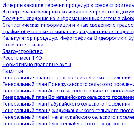
Исчерпывающие перечни процедур в сфере строитель
Экспертиза инженерных изысканий и проектной доку
Получить сведения из информационных систем в сфер
Статистическая информация и иные сведения о градо
График обучающих семинаров для участников градос
Калькулятор процедур. Инфографика. Видеоролики. Б
Полезные ссылки
Благоустройство
Реестр мест ТКО
Нормативно правовые акты
Памятки
Генеральные планы городского и сельских поселений
Генеральный план Понежукайского сельского поселен
Генеральный план Ассоколаскоого сельского поселени
Генеральный план Вочепшийского сельского поселени
Генеральный план Габукайского сельского поселения
Генеральный план Джиджихабльского сельского посел
Генеральный план Пчегатлукайского сельского поселе
Генеральный план Тлюстенхабльского городского пос