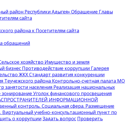
ый район Республики Адыгея»
Обращение Главы
тителям сайта
кого района к Посетителям сайта
ка обращений
ельское хозяйство
Имущество и земля
й бизнес
Противодействие коррупции
Галерея
ельство
ЖКХ
Стандарт развития конкуренции
я Теучежского района
Контрольно-счетная палата МО
р занятости населения
Реализация национальных
 зонирование
Уголок финансового просвещения
 РАСПРОСТРАНИТЕЛЕЙ ИНФОРМАЦИОННОЙ
твенный контроль
. Социальная сфера
. Размещение
м
. Виртуальный учебно-консультационный пункт по
щить о коррупции
Задать вопрос
Проверить