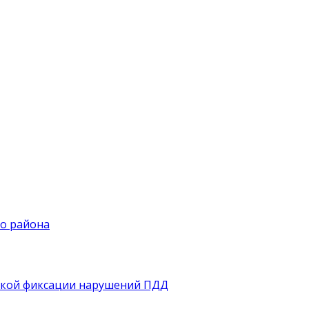
го района
еской фиксации нарушений ПДД