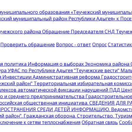
униципального образования «Теучежский муниципальн
ский муниципальный район Республики Адыгея» к Посе
учежского района
Обращение Председателя СНД Теучежс
Проверить обращение
Вопрос - ответ
Опрос
Статисти
я политика
Информация о выборах
Экономика района
С
ура
УФАС по Республике Адыгея
"Теучежские вести"
Малы
я
Инвестиции
Административная реформа
Градостроит
жский район"
Территориальная избирательная комисси
плексов автоматической фиксации нарушений ПДД
Цент
о и среднего предпринимательства
Градостроительное
Российская общественная инициатива
. СВЕДЕНИЯ ДЛЯ
ПРОСТРАНЕНИЯ СРЕДИ ДЕТЕЙ ИНФОРМАЦИЮ
. Ведомс
ий район"
. Гражданская оборона
. Строительство
. Туриз
дключение к сетям теплоснабжения
Обратная связь
Сооб