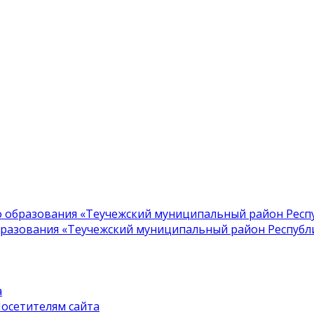
образования «Теучежский муниципальный район Респу
азования «Теучежский муниципальный район Республик
а
осетителям сайта