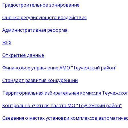
Градостроительное зонирование
Оценка регулирующего воздействия
Административная реформа
ЖКХ
Открытые данные
Финансовое управление АМО "Теучежский район"
Стандарт развития конкуренции
Территориальная избирательная комиссия Теучежско
Контрольно-счетная палата МО "Теучежский район"
Сведения о местах установки комплексов автоматич