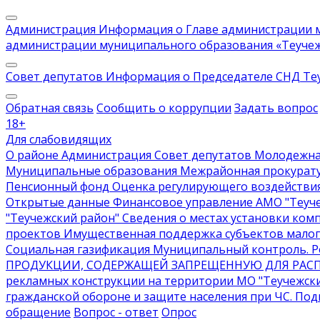
Администрация
Информация о Главе администрации м
администрации муниципального образования «Теучеж
Совет депутатов
Информация о Председателе СНД Те
Обратная связь
Сообщить о коррупции
Задать вопрос
18
+
Для слабовидящих
О районе
Администрация
Совет депутатов
Молодежна
Муниципальные образования
Межрайонная прокурат
Пенсионный фонд
Оценка регулирующего воздействи
Открытые данные
Финансовое управление АМО "Теуче
"Теучежский район"
Сведения о местах установки ком
проектов
Имущественная поддержка субъектов малог
Социальная газификация
Муниципальный контроль
. 
ПРОДУКЦИИ, СОДЕРЖАЩЕЙ ЗАПРЕЩЕННУЮ ДЛЯ РАС
рекламных конструкции на территории МО "Теучежск
гражданской обороне и защите населения при ЧС
. По
обращение
Вопрос - ответ
Опрос