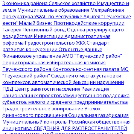
Экономика района
Сельское хозяйство
Имущество и
земля
Муниципальные образования
Межрайонная
прокуратура
УФАС по Республике Адыгея
"Теучежские
вести"
Малый бизнес
Противодействие коррупции
Галерея
Пенсионный фонд
Оценка регулирующего
воздействия
Инвестиции
Административная
реформа
Градостроительство
ЖКХ
Стандарт
развития конкуренции
Открытые данные
Финансовое управление АМО "Теучежский район"
Территориальная избирательная комиссия
Теучежского района
Контрольно-счетная палата МО
"Теучежский район"
Сведения о местах установки
комплексов автоматической фиксации нарушений
ПДД
Центр занятости населения
Реализация
национальных проектов
Имущественная поддержка
субъектов малого и среднего предпринимательства
Градостроительное зонирование
Уголок
финансового просвещения
Социальная газификация
Муниципальный контроль
. Российская общественная
инициатива
. СВЕДЕНИЯ ДЛЯ РАСПРОСТРАНИТЕЛЕЙ